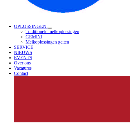
OPLOSSINGEN
Traditionele melkoplossingen
GEMINI
Melkoplossingen geiten
SERVICE
NIEUWS
EVENTS
Over ons
Vacatures
Contact